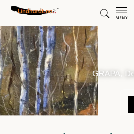
MENY
GRAPA, Der form møter farge
Malerier
Om meg