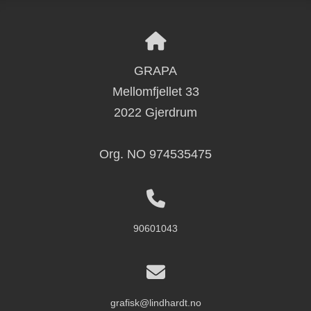
GRAPA
Mellomfjellet 33
2022 Gjerdrum
Org. NO 974535475
90601043
grafisk@lindhardt.no